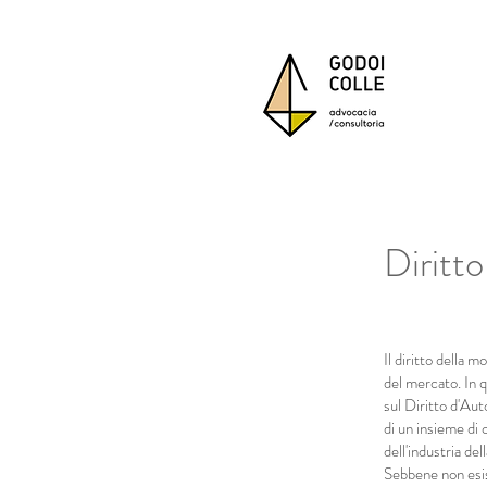
Diritt
Il diritto della 
del mercato. In q
sul Diritto d'Aut
di un insieme di
dell'industria de
Sebbene non esist