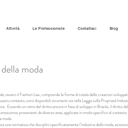
Attività
Le Professioniste
Contattaci
Blog
o della moda
moda, ovvero il Fashion Law, comprende le forme di tutela delle creazioni sviluppa
uesto contesto, sono disponibili strumenti sia nella Legge sulla Proprietà Indust
ore. Essendo un ramo del diritto ancora in fase di sviluppo in Brasile, il diritto 
 conoscenze provenienti da diverse aree, applicate in modo specifico al contesto
lla moda.
a una normativa che disciplini specificatamente l’industria della moda, esistono