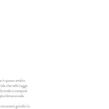
te in questo ambito
riale che nella Legge
della moda si compone
 pluridimensionale
 strumenti giuridici in