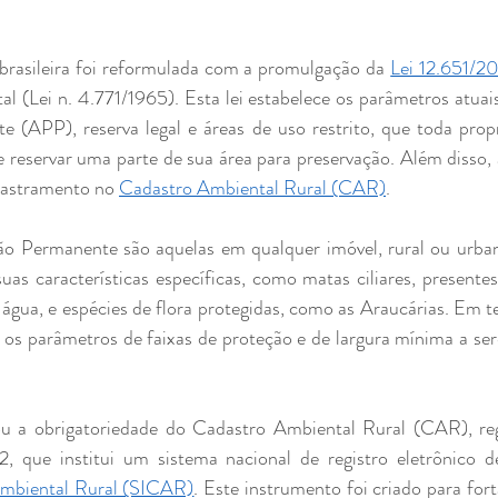
 brasileira foi reformulada com a promulgação da 
Lei 12.651/2
al (Lei n. 4.771/1965). Esta lei estabelece os parâmetros atuais
 (APP), reserva legal e áreas de uso restrito, que toda propri
e reservar uma parte de sua área para preservação. Além disso, a
dastramento no 
Cadastro Ambiental Rural (CAR)
.
ão Permanente são aquelas em qualquer imóvel, rural ou urban
uas características específicas, como matas ciliares, presentes
água, e espécies de flora protegidas, como as Araucárias. Em ter
 os parâmetros de faixas de proteção e de largura mínima a se
u a obrigatoriedade do Cadastro Ambiental Rural (CAR), re
Ambiental Rural (SICAR)
. Este instrumento foi criado para forta