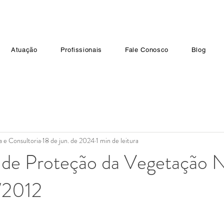
Atuação
Profissionais
Fale Conosco
Blog
a e Consultoria
18 de jun. de 2024
1 min de leitura
 de Proteção da Vegetação N
1/2012