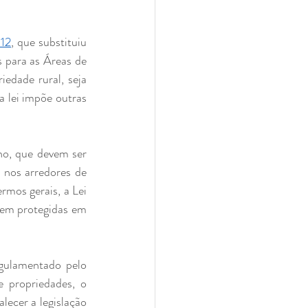
012
, que substituiu 
 para as Áreas de 
edade rural, seja 
 lei impõe outras 
o, que devem ser 
 nos arredores de 
mos gerais, a Lei 
rem protegidas em 
gulamentado pelo 
Decreto n. 7.830/2012, que institui um sistema nacional de registro eletrônico de propriedades, o 
lecer a legislação 