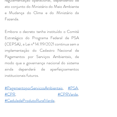
regulamentação operacional, dependendo de 
ato conjunto do Ministério do Meio Ambiente 
e Mudança do Clima e do Ministério da 
Fazenda.
Embora o decreto tenha instituído o Comitê 
Estratégico do Programa Federal de PSA 
(CEPSA), a Lei nº 14.119/2021 continua sem a 
implementação do Cadastro Nacional de 
Pagamentos por Serviços Ambientais, de 
modo que a governança nacional do sistema 
ainda dependerá de aperfeiçoamentos 
institucionais futuros.
#PagamentoporServicosAmbientais
, 
#PSA
, 
#CPR
, 
#CPRVerde
, 
#CeduladeProdutoRuralVerde
,   
#creditodecarbono
, 
#agriculturasustentavel
, 
#agriculturaregenerativa