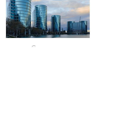
Governança
A assessoria em governança corporativa
busca oferecer suporte às empresas na
construção e gestão das políticas internas
relacionadas ao cumprimento das normas de
compliance ambiental, social e de
responsabilidade legal nos seus diversos
vieses, incluindo direitos do consumidor,
proteção de dados, responsabilidade civil,
entre outras, buscando a redução de
incidentes e a solução consensual de
conflitos, assim como o estabelecimento de