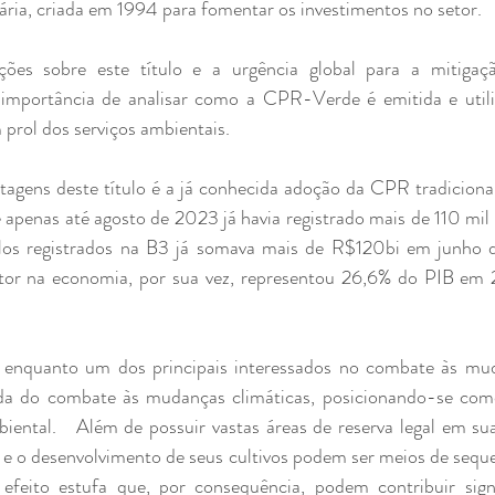
ária, criada em 1994 para fomentar os investimentos no setor.
ções sobre este título e a urgência global para a mitigaç
 importância de analisar como a CPR-Verde é emitida e utiliz
prol dos serviços ambientais.
agens deste título é a já conhecida adoção da CPR tradicional 
e apenas até agosto de 2023 já havia registrado mais de 110 mil
tulos registrados na B3 já somava mais de R$120bi em junho
etor na economia, por sua vez, representou 26,6% do PIB em
, enquanto um dos principais interessados no combate às muda
da do combate às mudanças climáticas, posicionando-se como
iental.   Além de possuir vastas áreas de reserva legal em sua
 e o desenvolvimento de seus cultivos podem ser meios de seque
efeito estufa que, por consequência, podem contribuir signi