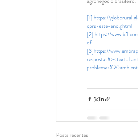
agronegócio brasileiro.
[1]
https://globorural
cprs-este-ano.ghtml
[2]
https://www.b3.c
df
[3]
https://www.embrap
respostas#:~:text=T
problemas%20ambient
Posts recentes