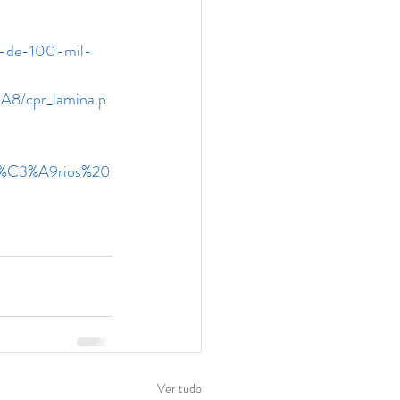
ro-de-100-mil-
8/cpr_lamina.p
0s%C3%A9rios%20
Ver tudo