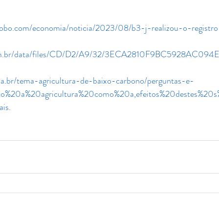
.globo.com/economia/noticia/2023/08/b3-j-realizou-o-regist
om.br/data/files/CD/D2/A9/32/3ECA2810F9BC5928AC094EA
a.br/tema-agricultura-de-baixo-carbono/perguntas-e-
anto%20a%20agricultura%20como%20a,efeitos%20destes%2
ais
.