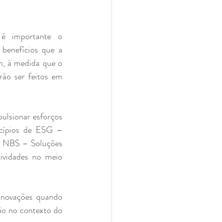
é importante o 
desenvolvimento de metodologias cada vez mais precisas para a quantificação dos benefícios que a 
, à medida que o 
ão ser feitos em 
ulsionar esforços 
ncípios de ESG – 
as NBS – Soluções 
ividades no meio 
inovações quando 
ão no contexto do 