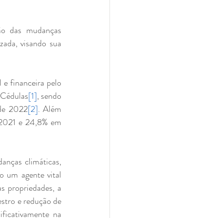
ão das mudanças 
ada, visando sua 
e financeira pelo 
 Cédulas
[1]
, sendo 
 de 2022
[2]
. Além 
 2021 e 24,8% em 
nças climáticas, 
 um agente vital 
s propriedades, a 
stro e redução de 
ficativamente na 