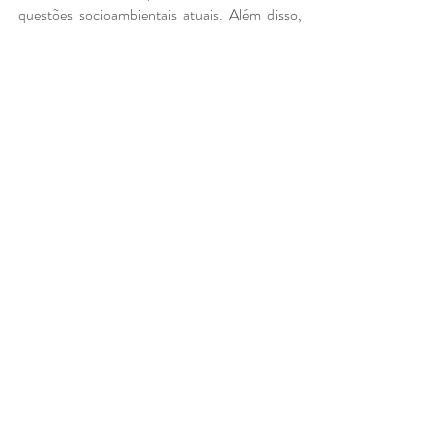
questões socioambientais atuais. Além disso, 
esses fatores têm o potencial de atrair 
investidores focados em sustentabilidade, 
aumentando a rentabilidade e a projeção da 
empresa no mercado.
Posts recentes
Ver tudo