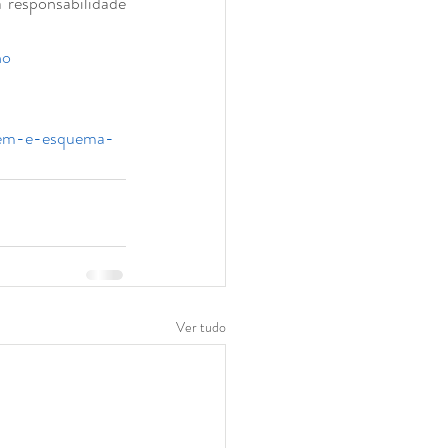
responsabilidade 
no
agem-e-esquema-
Ver tudo