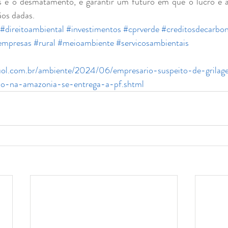
s e o desmatamento, e garantir um futuro em que o lucro e a 
os dadas.
#direitoambiental
#investimentos
#cprverde
#creditosdecarbo
empresas
#rural
#meioambiente
#servicosambientais
.uol.com.br/ambiente/2024/06/empresario-suspeito-de-gril
no-na-amazonia-se-entrega-a-pf.shtml