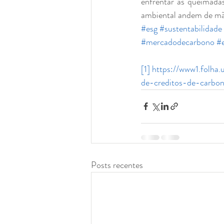
enfrentar as queimada
ambiental andem de mã
#esg
#sustentabilidade
#mercadodecarbono
#
[1]
https://www1.folha
de-creditos-de-carbo
Posts recentes