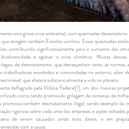
lmente uma grave crise ambiental, com queimadas devastadoras 
s, que atingem também Estados vizinhos. Essas queimadas estão 
iva, contribuindo significativamente para o aumento das emis
biodiversidade e agravar a crise climática. Muitas dessas
s ilegais de desmatamento, que desrespeitam tanto as normas 
s trabalhadores envolvidos e comunidades no entorno, além de
estimável, que afetará substancialmente a vida no planeta.
nte deflagrada pela Polícia Federal
[1]
, um dos maiores projet
entificado como tendo promovido grilagem de centenas de milhar
ais promovia também desmatamento ilegal, sendo exemplo da im
zação rigorosa sobre cada uma das empresas e ações voltadas p
ena de serem causados ainda mais danos, e em prejuízo 
ometidas com a causa.