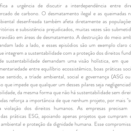
ifica a urgência de discutir a interdependência entre dir
ercado de carbono. O desmatamento ilegal e as queimadas n
iental desenfreada também afeta diretamente as populações 
itórios e subsistência prejudicados, muitas vezes são submetid
cravidão em áreas de desmatamento. A destruição do meio ambi
andam lado a lado, e esses episódios são um exemplo claro d
ue integrem a sustentabilidade com a proteção dos direitos fun
 de sustentabilidade demandam uma visão holística, em que
entariedade entre equilíbrio ecossistêmico, boas práticas socia
se sentido, a tríade ambiental, social e governança (ASG ou
 que impede que qualquer um desses pilares seja negligenciado
lidade, da mesma forma que não há sustentabilidade sem dire
adas reforça a importância de que nenhum projeto, por mais "su
e a violação dos direitos humanos. As empresas precisam e
das práticas ESG, apoiando apenas projetos que cumpram c
 ambiental e proteção da dignidade humana. Esse compromisso 