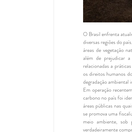
O Brasil enfrenta atua
diversas regiões do paí
áreas de vegetação nat
além de prejudicar a 
relacionadas a prática
os direitos humanos do
degradação ambiental in
Em operação recenteme
carbono no país foi id
áreas públicas nas qu
se promova uma fiscali
meio ambiente, sob p
verdadeiramente compr