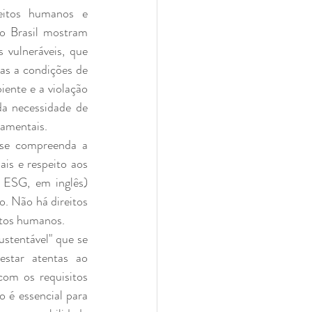
eitos humanos e 
o Brasil mostram 
vulneráveis, que 
as a condições de 
ente e a violação 
a necessidade de 
damentais.
 se compreenda a 
is e respeito aos 
 ESG, em inglês) 
. Não há direitos 
itos humanos.
stentável" que se 
star atentas ao 
om os requisitos 
é essencial para 