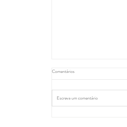
Comentários
Escreva um comentário
PSA de Conservação da Água na
Agropecuária