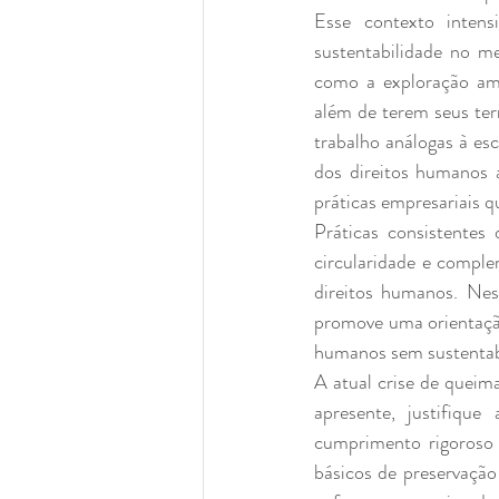
Esse contexto intens
sustentabilidade no m
como a exploração amb
além de terem seus terr
trabalho análogas à es
dos direitos humanos 
práticas empresariais q
Práticas consistentes
circularidade e complem
direitos humanos. Nes
promove uma orientação
humanos sem sustentabi
A atual crise de queim
apresente, justifiqu
cumprimento rigoroso 
básicos de preservação