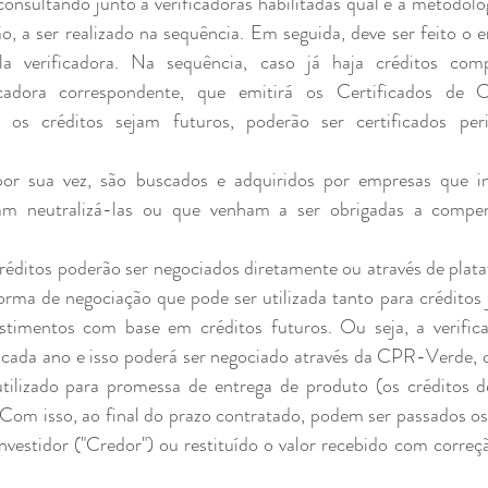
consultando junto a verificadoras habilitadas qual é a metodolo
o, a ser realizado na sequência. Em seguida, deve ser feito o en
a verificadora. Na sequência, caso já haja créditos compu
cadora correspondente, que emitirá os Certificados de C
 os créditos sejam futuros, poderão ser certificados per
am neutralizá-las ou que venham a ser obrigadas a compens
a de negociação que pode ser utilizada tanto para créditos j
stimentos com base em créditos futuros. Ou seja, a verifica
 cada ano e isso poderá ser negociado através da CPR-Verde, q
utilizado para promessa de entrega de produto (os créditos d
Com isso, ao final do prazo contratado, podem ser passados os 
nvestidor ("Credor") ou restituído o valor recebido com correç