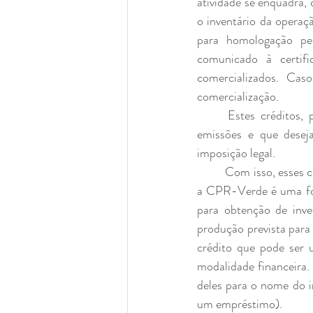
atividade se enquadra, 
o inventário da operaçã
para homologação pel
comunicado à certifi
comercializados. Caso
comercialização.
	Estes créditos, por sua vez, são buscados e adquiridos por empresas que inventariaram suas 
emissões e que desej
imposição legal.
	Com isso, esses créditos poderão ser negociados diretamente ou através de plataformas. Para isso, 
a CPR-Verde é uma form
para obtenção de inve
produção prevista para
crédito que pode ser 
modalidade financeira. 
deles para o nome do i
um empréstimo).