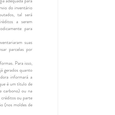
gia adequada para 
vio do inventário 
tados, tal será 
réditos a serem 
iodicamente para 
ar parcelas por 
á gerados quanto 
dora informará a 
ue é um título de 
e carbono) ou na 
créditos ou parte 
ão (nos moldes de 