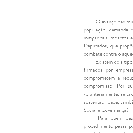
	O avanço das mudanças climáticas, com o agravamento de seus efeitos para o meio ambiente e a 
população, demanda o
mitigar tais impactos 
Deputados, que propõe
combate contra o aquec
	Existem dois tipos de mercado de carbono: o regulado e o voluntário. O primeiro trata dos acordos 
firmados por empres
comprometem a reduzi
compromisso. Por su
voluntariamente, se pr
sustentabilidade, tam
Social e Governança).
	Para quem deseja participar do mercado de carbono através da emissão de créditos, o 
procedimento passa por