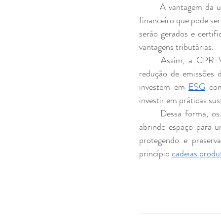
	A vantagem da utilização da CPR-Verde é que possui maior segurança jurídica, sendo um ativo 
financeiro que pode ser
serão gerados e certif
vantagens tributárias.
	Assim, a CPR-Verde, enquanto título de crédito de serviços ambientais, como a captura ou 
redução de emissões d
investem em 
ESG
 com
investir em práticas sus
	Dessa forma, os investidores não apenas recebem um retorno financeiro de alta rentabilidade, 
abrindo espaço para u
protegendo e preserv
princípio 
cadeias produt