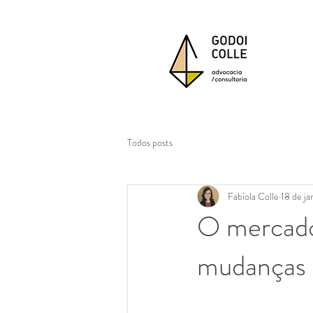
Todos posts
Fabíola Colle
18 de ja
O mercado
mudanças c