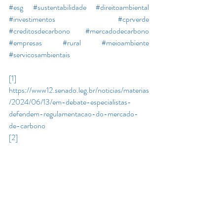
#esg
#sustentabilidade
#direitoambiental
#investimentos
#cprverde
#creditosdecarbono
#mercadodecarbono
#empresas
#rural
#meioambiente
#servicosambientais
[1]
https://www12.senado.leg.br/noticias/materias
/2024/06/13/em-debate-especialistas-
defendem-regulamentacao-do-mercado-
de-carbono
[2]
https://blog.waycarbon.com/2023/08/soluco
es-baseadas-na-natureza-relatorio-calcula-
potencial-
brasileiro/#:~:text=A%20estimativa%20da%2
0WayCarbon%20indica,agricultura%20regen
erativa%20e%20blue%20carbon
.
[3]
https://exame.com/inovacao/mercado-